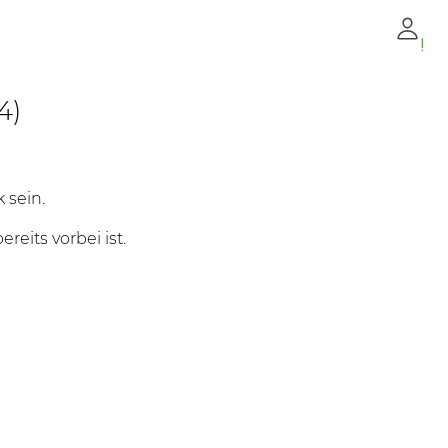
!
4)
 sein.
eits vorbei ist.